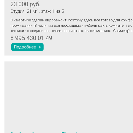
23 000 руб.
2
Студия
, 21 м
, этаж 1
из 5
В квартире сделан евроремонт, поэтому здесь всё готово для комфо
проживания. В наличии вся необходимая мебель как в комнате, так и
техники - холодильник, телевизор и стиральная машина. Совмещён
оборудован ванной. Окна выходят во двор, поэтому в квартире тихо 
8 995 430 01 49
Дом расположен в районе с развитой инфраструктурой. В шаговой 
находятся школы, детские сады и клиники, поэтому можно быстро до
всех необходимых учреждений. Рядом также есть магазины, где мож
необходимое для повседневной жизни. Аренда квартиры осуществляется по
договору. Залог 1 месяц. Бонус: оплата по счетчикам только за воду. Квартир
доступна для одного человека или пары без детей и животных.