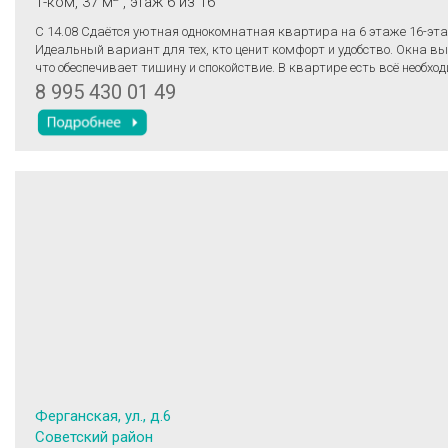
1-ком
, 37 м
, этаж 6
из 16
С 14.08 Сдаётся уютная однокомнатная квартира на 6 этаже 16-эта
Идеальный вариант для тех, кто ценит комфорт и удобство. Окна вы
что обеспечивает тишину и спокойствие. В квартире есть всё необхо
комфортного проживания. Сделан евроремонт, установлена соврем
8 995 430 01 49
на кухне и в комнате. Для вашего удобства предусмотрена вся необ
техника: телевизор, стиральная машина и холодильник.
Ферганская, ул., д.6
Советский район