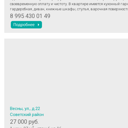
своевременную оплату и чистоту. В квартире имеется кухонный гар
гардеробная, диван, книжные шкафы, стулья, варочная поверхность
Холодильника НЕТ! Большой балкон. Оплата 26000 +свет по счетчик
8 995 430 01 49
воду и другие комм.платежи входят в стоимость. Только на длитель
Квартира освободится 17 августа. Просмотры будут в этот день.
Весны, ул., д.22
Советский район
27 000 руб.
2