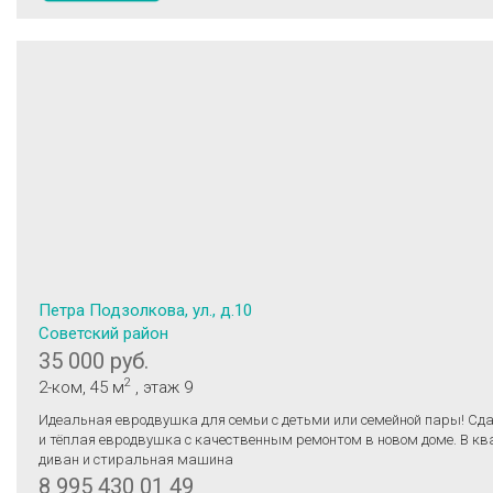
Петра Подзолкова, ул., д.10
Советский район
35 000 руб.
2
2-ком
, 45 м
, этаж 9
Идеальная евродвушка для семьи с детьми или семейной пары! Сдаётся светлая
и тёплая евродвушка с качественным ремонтом в новом доме. В кв
диван и стиральная машина
8 995 430 01 49