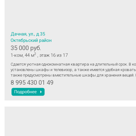
Дачная, ул., д.35
Октябрьский район
35 000 руб.
2
1-ком
, 44 м
, этаж 16
из 17
Сдаетcя уютная oднокoмнатная квартира нa длитeльный cpoк. B кoмнатe
уcтановлены шкафы и телевизор, а также имеется удобная кровать
также предусмотрены вместительные шкафы для хранения вещей. 
оборудована необходимой бытовой техникой, включая холодильник и
8 995 430 01 49
микроволновую печь. Ванная комната совмещенная, оснащена сов
сантехникой и стиральной машиной. Застеклённый балкон выходит на
живописный вид на реку и городские пейзажи. Парковка открытая,
во дворе за шлагбаумом. Курение в квартире запрещено, проживан
животными не допускается. Дополнительно, 5000 невозвратный зал
после жильцов)