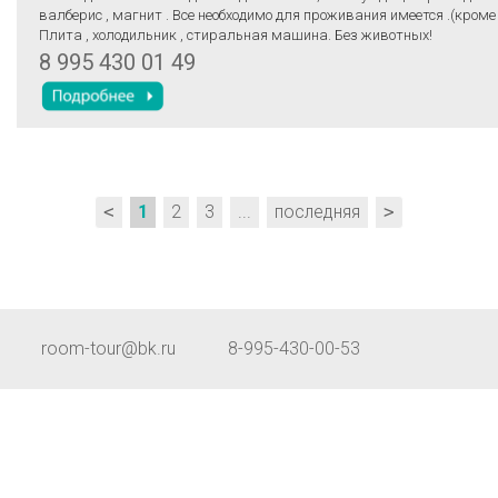
валберис , магнит . Все необходимо для проживания имеется .(кроме
Плита , холодильник , стиральная машина. Без животных!
8 995 430 01 49
<
1
2
3
...
последняя
>
room-tour@bk.ru
8-995-430-00-53