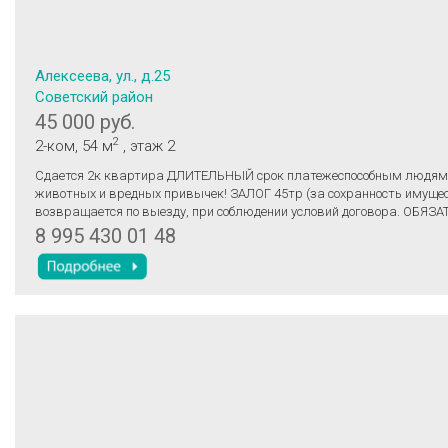
Алексеева, ул., д.25
Советский район
45 000 руб.
2
2-ком
, 54 м
, этаж 2
Сдается 2к квартира ДЛИТЕЛЬНЫЙ срок платежеспособным людям. СТРОГО без
животных и вредных привычек! ЗАЛОГ 45тр (за сохранность имуще
возвращается по выезду, при соблюдении условий договора. ОБЯЗ
УСЛОВИЕ - это длительный срок от 1 года. В квартире есть все необ
8 995 430 01 48
проживания. Заключаю договор + акт приёма передачи. Цена аренд
коммунальные услуги по квитанции.