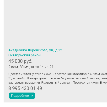
Академика Киренского, ул., д.32
Октябрьский район
45 000 руб.
2
2-ком
, 80 м
, этаж 14
из 24
Сдается чистая, уютная и очень просторная квартира в жилом ком
"Эдельвейс". В квартире есть все необходимое. Хороший ремонт, све
застекленные лоджии. Раздельный санузел. Просторная кухня. В к
проведены кабеля интернета, телевидения. В доме множество разл
8 995 430 01 49
магазинов, услуг. Через дорогу школа и супермаркет" КрасныйЯр". 
различными спортивными снарядами, с резиновым покрытием. В 20
лес со стадионом для прогулок. Арендная плата + счетчики Залог