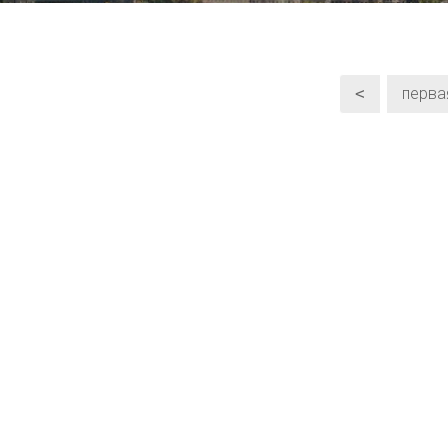
<
перва