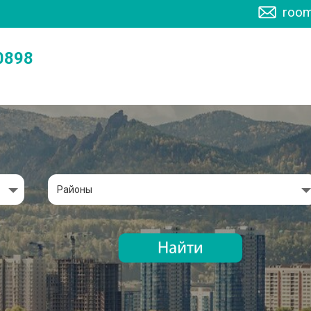
room
0898
Районы