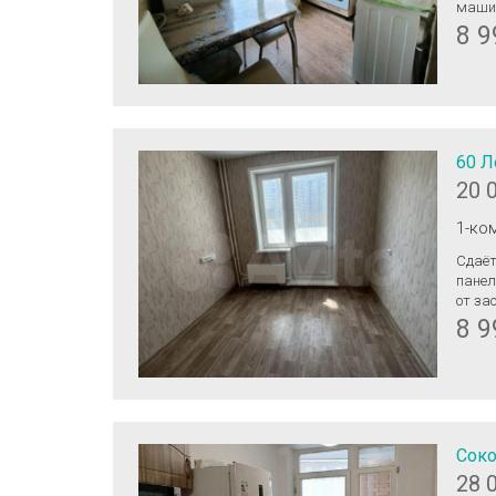
машин
8 9
60 Л
20 
1-ко
Сдаёт
панел
от за
добавля
8 9
можно
семьи. Дом оборудован пассажирским и грузовым лифтами, а так
парко
Соко
28 