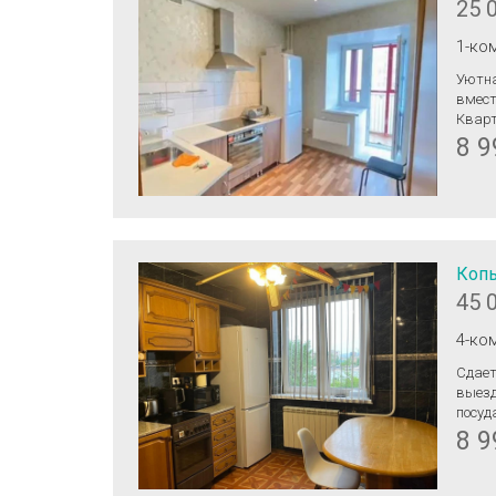
25 
1-ко
Уютна
вмecт
Квaрт
мaшин
8 9
магаз
Тольк
возвр
Копы
45 
4-ко
Сдается 4-ком ква
выезд
посуд
запре
8 9
Прожи
совме