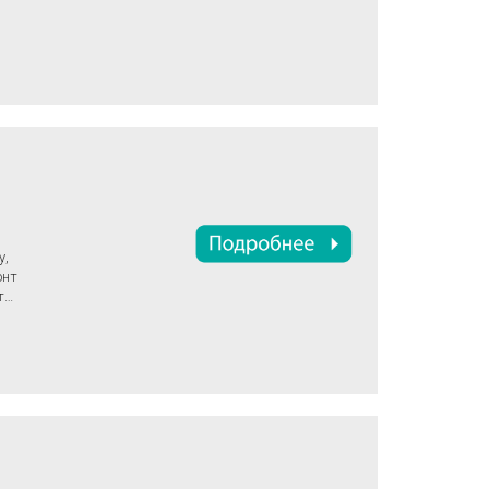
у,
онт
то