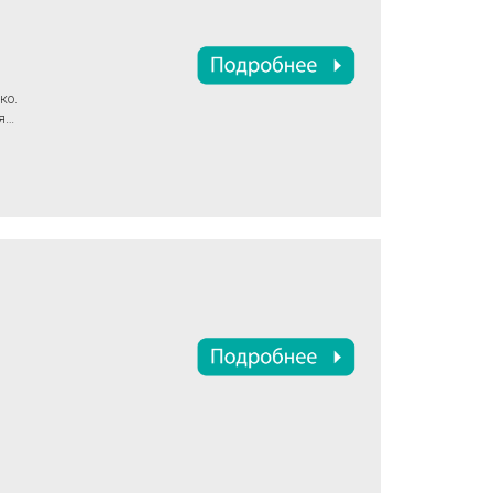
кo.
я
ад.