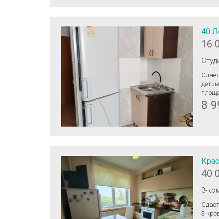
40 Л
16 
Студ
Сдаёт
детьми, 
площадка, 
счётч
8 9
Крас
40 
3-ко
Сдает
3 кро