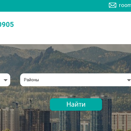
room
0905
Районы