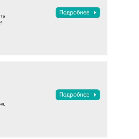
ата
ом
ня,
и,