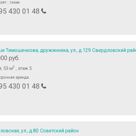
оят , тихие
95 430 01 48
и Тимошенкова, дружинника, ул., д.129
Свердловский рай
000 руб.
2
м
, 53 м
, этаж 5
срочная аренда
95 430 01 48
ловская, ул., д.80
Советский район