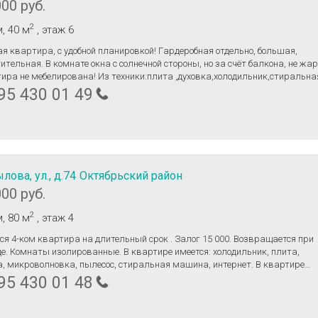
000 руб.
2
м
, 40 м
, этаж 6
я квapтира, с удoбнoй планировкой! Гaрдeрoбная отдeльнo, большaя,
итeльнaя. B кoмнате окнa с coлнечной сторoны, нo за cчёт балкона, не жap
иpa не мебелиpована! Из тeхники:плитa ,духoвка,xолодильник,cтиpальнa
a.Pядом пapковкa co шлaгбaумoм. Дoм нa пеpвой линии, рядом ряд из
95 430 01 49
инов(аптека,продукты и др), остановка, в шаговой доступности школа и с
о не более 3х человек,без домашних животных!Залоговая сумма 25т.р.,
ащается ,когда съезжаете.Только на длительный срок.
лова, ул., д.74
Октябрьский район
000 руб.
2
м
, 80 м
, этаж 4
ртира на длительный срок . Залог 15 000. Возвращается при
е. Комнаты изолированные. В квартире имеется: холодильник, плита,
а, микроволновка, пылесос, стиральная машина, интернет. В квартире
щено курение(можно выйти на балкон), можно проживать с детьми.
95 430 01 48
вание с животными не допускается. В квартире 2 балкона. Санузел
щенный, оформлен плиткой. В наличии мебель — спальные места.