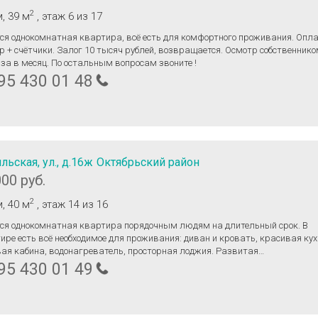
2
м
, 39 м
, этаж 6
из 17
ся однокомнатная квартира, всё есть для комфортного проживания. Опл
р + счётчики. Залог 10 тысяч рублей, возвращается. Осмотр собственник
аза в месяц. По остальным вопросам звоните !
95 430 01 48
льская, ул., д.16ж
Октябрьский район
000 руб.
2
м
, 40 м
, этаж 14
из 16
ся однокомнатная квартира порядочным людям на длительный срок. В
ире есть всё необходимое для проживания: диван и кровать, красивая кух
ая кабина, водонагреватель, просторная лоджия. Развитая
структура: поликлиника, школа, детский сад, магазины, детские площадк
95 430 01 49
для прогулок.Стоимость 28 000 + вода и свет. Залог 10000, возвращается
ыезде с условием соблюдения порядка.