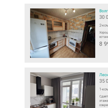
Волг
30 
2-ко
Хорош
остан
8 9
Лесн
35 
1-ко
Сдаёт
этаже
совре