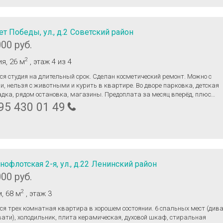
ет Победы, ул., д.2
Советский район
000 руб.
2
ия
, 26 м
, этаж 4
из 4
ся студия на длительный срок. Сделан косметический ремонт. Можно с
нельзя с животными и курить в квартире. Во дворе парковка, детская
рядом остановка, магазины. Предоплата за месяц вперёд, плюс
ики, коммунальные платежи включены. Залог 10тыс.
95 430 01 49
нофлотская 2-я, ул., д.22
Ленинский район
000 руб.
2
м
, 68 м
, этаж 3
ся трех комнатная квартира в хорошем состоянии. 6 спальных мест (дива
вати), холодильник, плита керамическая, духовой шкаф, стиральная