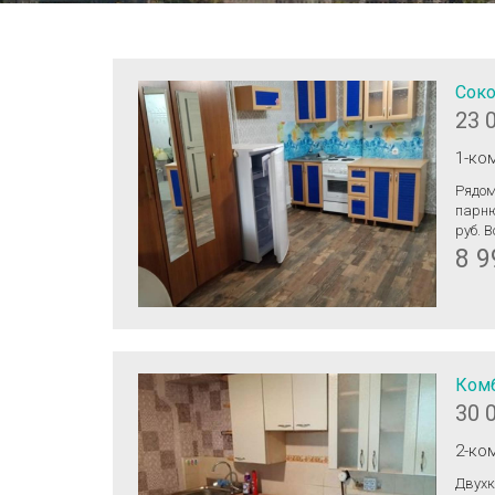
Соко
23 
1-ко
Рядом
парню
руб. 
8 9
Комб
30 
2-ко
Двухк