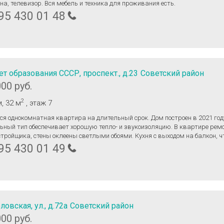
а, телевизор. Вся мебель и техника для проживания есть.
95 430 01 48
ет образования СССР, проспект., д.23
Советский район
000 руб.
2
м
, 32 м
, этаж 7
ся однокомнатная квартира на длительный срок. Дом построен в 2021 год
ьный тип обеспечивает хорошую тепло- и звукоизоляцию. В квартире рем
стройщика, стены оклеены светлыми обоями. Кухня с выходом на балкон, ч
ет дополнительное пространство и свежий воздух. Курение запрещено,
95 430 01 49
 проживать с детьми и питомцами. Санузел раздельный, что удобно для
же открытой
вкой во дворе. Из окон открывается вид во двор.
ловская, ул., д.72а
Советский район
000 руб.