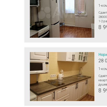
1-ко
Сдает
28000
1-2 р
8 9
Нори
28 
1-ко
Сдаёт
кварт
душев
инфра
8 9
парк 
при в