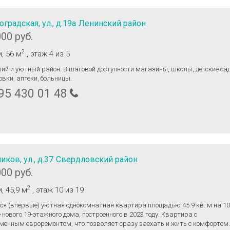
оградская, ул., д.19а
Ленинский район
000 руб.
2
м
, 56 м
, этаж 4
из 5
ий и уютный район. В шаговой доступности магазины, школы, детские са
овки, аптеки, больницы.
95 430 01 48
иков, ул., д.37
Свердловский район
000 руб.
2
м
, 45,9 м
, этаж 10
из 19
ся (впервые) уютная однокомнатная квартира площадью 45.9 кв. м на 10
 нового 19-этажного дома, построенного в 2023 году. Квартира с
менным евроремонтом, что позволяет сразу заехать и жить с комфортом.