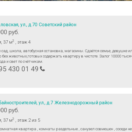
ловская, ул., д.70
Советский район
000 руб.
2
м
, 37 м
, этаж 4
 сад, школа, автобусная остановка, магазины. Сдаётся семье, девушке и
 без животных,готовых содержать квартиру в чистоте. Залог 10000 тыся
Вода и свет по счётчикам.
95 430 01 49
айностроителей, ул., д.7
Железнодорожный район
000 руб.
2
м
, 37 м
, этаж 2
из 5
омнатная квартира , комнаты раздельные , санузел совмешен , соседи не