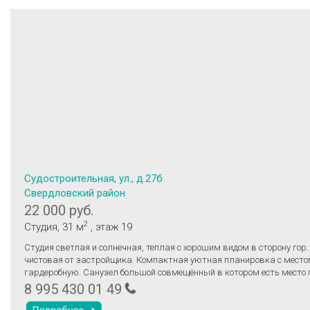
Судостроительная, ул., д.27б
Свердловский район
22 000 руб.
2
Студия
, 31 м
, этаж 19
Студия свeтлая и солнечная, теплая c xоpошим видом в сторону гор
чистовая от застройщика. Компактная уютная планировка с место
гардеробную. Санузел большой совмещённый в котором есть место 
стиральную машинку.
8 995 430 01 49