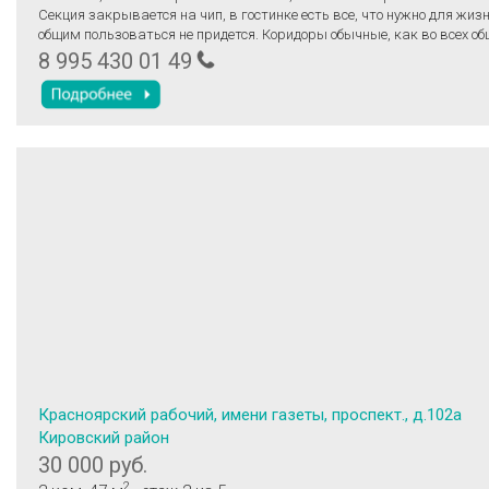
Секция закрывается на чип, в гостинке есть все, что нужно для жиз
общим пользоваться не придется. Коридоры обычные, как во всех о
поэтому учитывайте это при просмотре (фото подъезда и дома в конц
8 995 430 01 49
развитая инфраструктура (зоны отдыха с озерами, автобусные ост
магазины, кафе, шиномонтаж и пр.). Не далеко СФУ, ж/д вокзал, Г
спорт комплекс. Одному человеку или семейной паре (не более 2 человек). Без
животных. На долгий срок. ЖКУ и интернет уже включены в платеж. Залог 15 тыс.
рублей, возвращается при выезде, при условии, что все целое.
Красноярский рабочий, имени газеты, проспект., д.102а
Кировский район
30 000 руб.
2