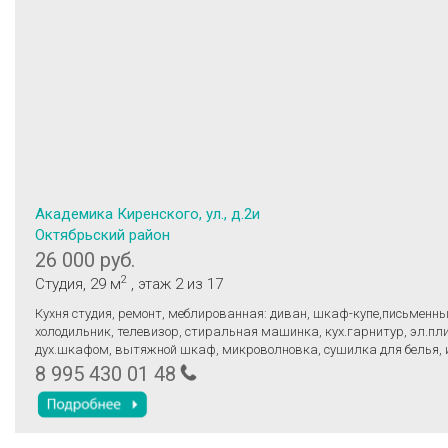
Академика Киренского, ул., д.2и
Октябрьский район
26 000 руб.
2
Студия
, 29 м
, этаж 2
из 17
Кухня студия, ремонт, меблированная: диван, шкаф-купе,письменны
холодильник, телевизор, стиральная машинка, кух.гарнитур, эл.пл
дух.шкафом, вытяжной шкаф, микроволновка, сушилка для белья, 
лайн, кабельное телевидение, современный ремонт, железная дверь
8 995 430 01 48
замками (все есть для жизни, кроме пастельного белья) . Дом в сос
одной остановке от корпусов СФУ Политеха и главного корпуса СФУ
сразу за первый и последний месяц. Все включено! С дом.животным
ТОЧНО!