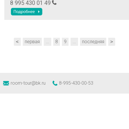
комнате и кресло-кровать на лоджии, кухонный гарнитур, обеденная
8 995 430 01 49
встроенные варочная панель и духовой шкаф, микроволновка, чайн
стиральная машинка, поэтому вы сможете сразу обустроиться и ч
себя как дома. прямо напротив этого жилья (парковочное место видно из окна).
Если есть необходимость, можно добавить его к стоимости проживани
руб.).
<
первая
...
8
9
...
последняя
>
room-tour@bk.ru
8-995-430-00-53