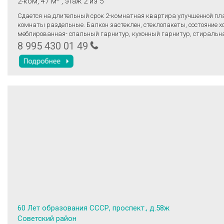
2-ком
, 47 м
, этаж 2
из 5
Сдается на длительный срок 2-комнатная квартира улучшенной планировки,
комнаты раздельные. Балкон застеклен, стеклопакеты, состояние х
меблированная- спальный гарнитур, кухонный гарнитур, стираль
холодильник, микроволновка, чайник, вся посуда, в зале гарнитур –
8 995 430 01 49
мягкая мебель. Только русским, без животных! Оплата помесячно, 30 
счетчики на свет и воду.
60 Лет образования СССР, проспект., д.58ж
Советский район