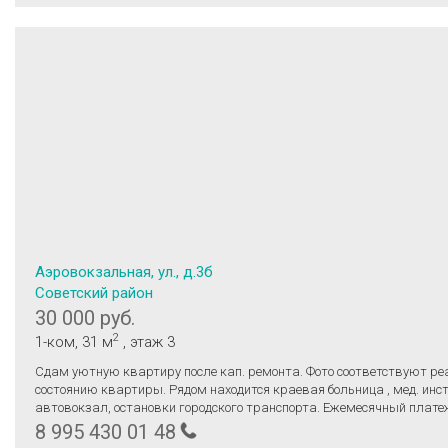
Аэровокзальная, ул., д.3б
Советский район
30 000 руб.
2
1-ком
, 31 м
, этаж 3
Сдам уютную квартиру после кап. ремонта. Фото соответствуют р
состоянию квартиры. Рядом находится краевая больница , мед. инст
автовокзал, остановки городского транспорта. Ежемесячный плат
коммун. платежи . Залог 20000 р. Тишина и порядок обязательные у
8 995 430 01 48
проживания, без животных. Условия проживания и оплата обсужда