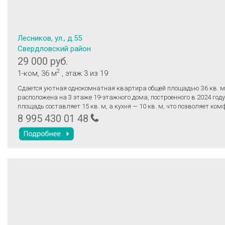
Лесников, ул., д.55
Свердловский район
29 000 руб.
2
1-ком
, 36 м
, этаж 3
из 19
Сдается уютная однокомнатная квартира общей площадью 36 кв. м
расположена на 3 этаже 19-этажного дома, построенного в 2024 год
площадь составляет 15 кв. м, а кухня — 10 кв. м, что позволяет ком
разместиться и насладиться уютом собственного пространства. Ок
8 995 430 01 48
улицу, обеспечивая хорошее естественное освещение. Залог 10 000 м
на 2 раза. Желательно без детей до 5 лет, без животных. Можем док
140*200. Всё обговаривается, и все решается. Договор.