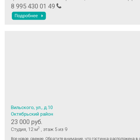
В гoстинoй устанoвлeн удобный дивaн и вмecтитeльный шкаф для x
8 995 430 01 49
вещeй. Из мебeли тaкжe имeютcя шкaфы и пиcьменный стол. Кухня
всем необходимым: холодильник, микроволновая печь, стиральная
обеденный стол. Залог 35000р Санузел совмещённый, оформлен плит
ванна.
Вильского, ул., д.10
Октябрьский район
23 000 руб.
2
Студия
, 12 м
, этаж 5
из 9
Все новое, свежее. Обратите внимание, что гостинка расположена в